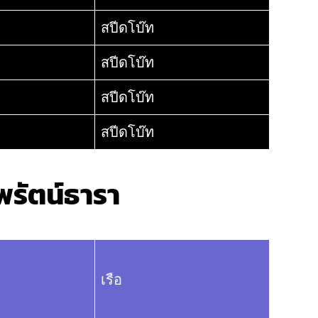
สปีดโบ๊ท
สปีดโบ๊ท
สปีดโบ๊ท
สปีดโบ๊ท
พรัตน์ธารา
เรือ