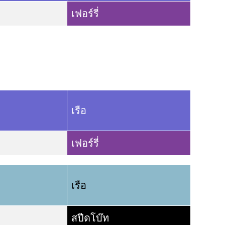
เฟอร์รี่
เรือ
เฟอร์รี่
เรือ
สปีดโบ๊ท